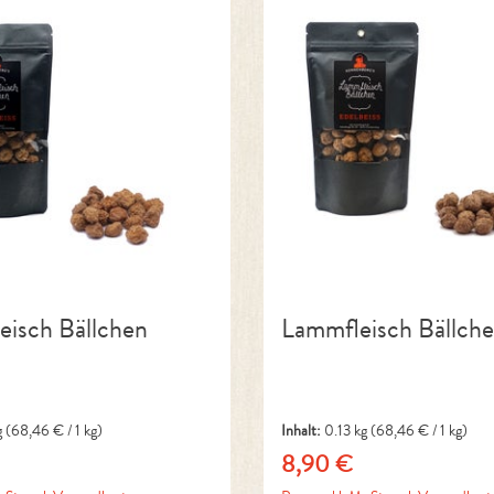
leisch Bällchen
Lammfleisch Bällch
g
(68,46 € / 1 kg)
Inhalt:
0.13 kg
(68,46 € / 1 kg)
8,90 €
reis:
Regulärer Preis: