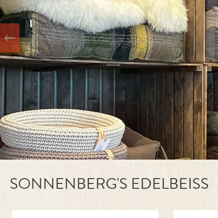
SONNENBERG'S EDELBEISS
Produktgalerie überspringen