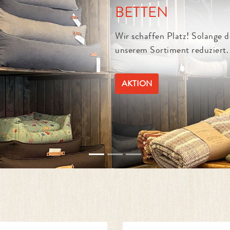
SONNENBER
Informiert bleiben un
ANMELDUNG