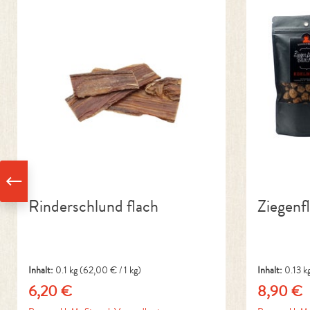
Rinderschlund flach
Ziegenf
Inhalt:
0.1 kg
(62,00 € / 1 kg)
Inhalt:
0.13 k
6,20 €
8,90 €
Regulärer Preis:
Regulärer P