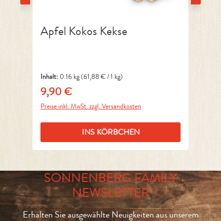
Apfel Kokos Kekse
B
Inhalt:
0.16 kg
(61,88 € / 1 kg)
Inh
9,90 €
9
Regulärer Preis:
Reg
Preise inkl. MwSt. zzgl. Versandkosten
Pre
INS KÖRBCHEN
SONNENBERG FAMILY
NEWSLETTER
Erhalten Sie ausgewählte Neuigkeiten aus unserem