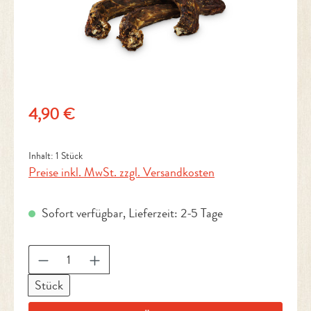
Regulärer Preis:
4,90 €
Inhalt:
1 Stück
Preise inkl. MwSt. zzgl. Versandkosten
Sofort verfügbar, Lieferzeit: 2-5 Tage
Produkt Anzahl: Gib den gewünschten Wert ein 
Stück