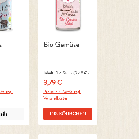
s -
Bio Gemüse
Inhalt:
0.4 Stück
(9,48 € / 1
Stück)
3,79 €
reis:
Regulärer Preis:
St. zzgl.
Preise inkl. MwSt. zzgl.
n
Versandkosten
ails
INS KÖRBCHEN