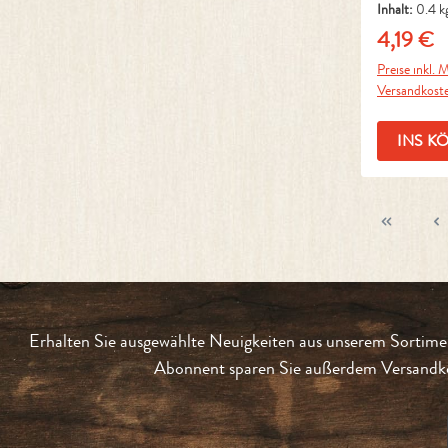
Inhalt:
0.4 k
kg)
4,19 €
Regulärer 
Preise inkl. M
Versandkost
INS K
Erhalten Sie ausgewählte Neuigkeiten aus unserem Sortimen
Abonnent sparen Sie außerdem Versandko