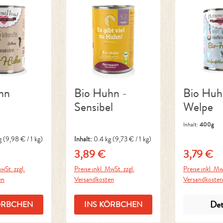
hn
Bio Huhn -
Bio Huh
Sensibel
Welpe
Inhalt:
400g
g
(9,98 € / 1 kg)
Inhalt:
0.4 kg
(9,73 € / 1 kg)
3,89 €
3,79 €
Preis:
Regulärer Preis:
Regulärer P
wSt. zzgl.
Preise inkl. MwSt. zzgl.
Preise inkl. Mw
en
Versandkosten
Versandkoste
Det
ÖRBCHEN
INS KÖRBCHEN