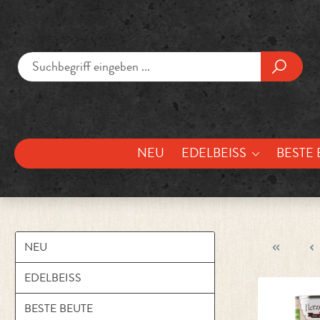
um Hauptinhalt springen
Zur Suche springen
NEU
EDELBEISS
BESTE 
NEU
EDELBEISS
BESTE BEUTE