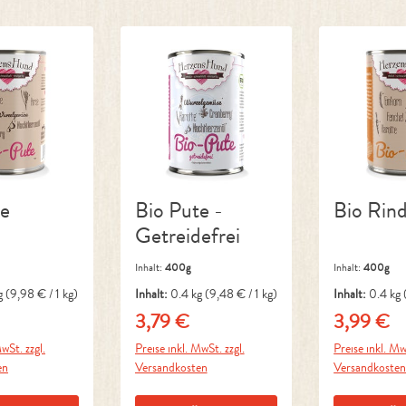
te
Bio Pute -
Bio Rin
Getreidefrei
Inhalt:
400g
Inhalt:
400g
g
(9,98 € / 1 kg)
Inhalt:
0.4 kg
(9,48 € / 1 kg)
Inhalt:
0.4 kg
3,79 €
3,99 €
Preis:
Regulärer Preis:
Regulärer P
wSt. zzgl.
Preise inkl. MwSt. zzgl.
Preise inkl. Mw
en
Versandkosten
Versandkoste