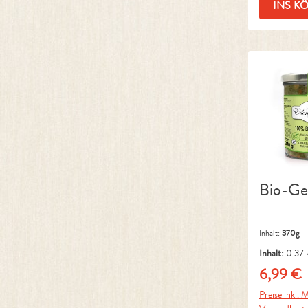
INS K
Bio-G
Inhalt:
370g
Inhalt:
0.37 
kg)
6,99 €
Regulärer 
Preise inkl. M