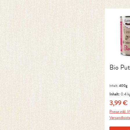
Bio Pu
Inhalt:
400g
Inhalt:
0.4 k
3,99 €
Regulärer 
Preise inkl. M
Versandkost