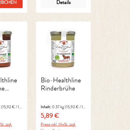
Details
RBCHEN
thline
Bio-Healthline
he
Rinderbrühe
nsuppe
g
(15,92 € / 1
Inhalt:
0.37 kg
(15,92 € / 1
kg)
5,89 €
reis:
Regulärer Preis:
St. zzgl.
Preise inkl. MwSt. zzgl.