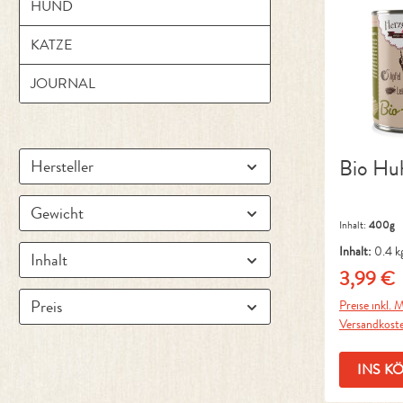
HUND
KATZE
JOURNAL
Bio Hu
Hersteller
Gewicht
Inhalt:
400g
Inhalt:
0.4 k
Inhalt
3,99 €
Regulärer 
Preis
Preise inkl. M
Versandkost
INS K