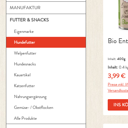
MANUFAKTUR
FUTTER & SNACKS
Eigenmarke
Bio En
Hundefutter
Welpenfutter
Inhalt:
400g
Hundesnacks
Inhalt:
0.4 k
3,99 €
Kauartikel
Regulärer 
Preise inkl. M
Katzenfutter
Versandkost
Nahrungsergänzung
INS K
Gemüse- / Obstflocken
Alle Produkte