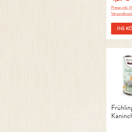
Preise inkl. M
Versandkost
INS K
Frühlin
Kaninc