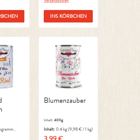
n
Versandkosten
RBCHEN
INS KÖRBCHEN
d
Blumenzauber
m
Inhalt:
400g
logramm
Inhalt:
0.4 kg
(9,98 € / 1 kg)
Kilogramm)
3,99 €
reis:
Regulärer Preis: