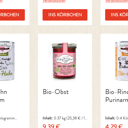
en
Versandkosten
Versandkoste
ÖRBCHEN
INS KÖRBCHEN
INS KÖ
uhn
Bio-Obst
Bio-Rin
rm
Purinar
Kilogramm
Inhalt:
0.37 kg
(25,38 € / 1
Inhalt:
0.4 Ki
 Kilogramm)
kg)
(10,73 € / 1 
9,39 €
4,29 €
Preis:
Regulärer Preis:
Regulärer P