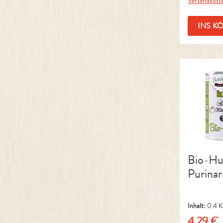
Versandkost
INS K
Bio-H
Purina
Inhalt:
0.4 
(10,73 € / 1
4,29 €
Regulärer 