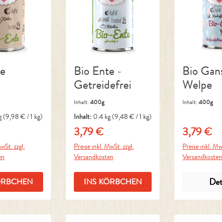
te
Bio Ente -
Bio Gan
Getreidefrei
Welpe
Inhalt:
400g
Inhalt:
400g
g
(9,98 € / 1 kg)
Inhalt:
0.4 kg
(9,48 € / 1 kg)
3,79 €
3,79 €
Preis:
Regulärer Preis:
Regulärer P
wSt. zzgl.
Preise inkl. MwSt. zzgl.
Preise inkl. Mw
en
Versandkosten
Versandkoste
Det
ÖRBCHEN
INS KÖRBCHEN