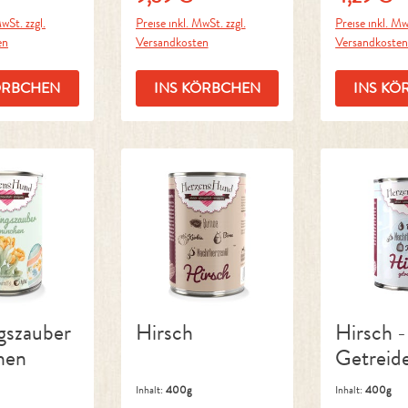
wSt. zzgl.
Preise inkl. MwSt. zzgl.
Preise inkl. Mw
en
Versandkosten
Versandkoste
ÖRBCHEN
INS KÖRBCHEN
INS KÖ
gszauber
Hirsch
Hirsch -
hen
Getreide
Inhalt:
400g
Inhalt:
400g