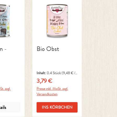
n -
Bio Obst
Inhalt:
0.4 Stück
(9,48 € / 1
Stück)
3,79 €
reis:
Regulärer Preis:
St. zzgl.
Preise inkl. MwSt. zzgl.
n
Versandkosten
ails
INS KÖRBCHEN