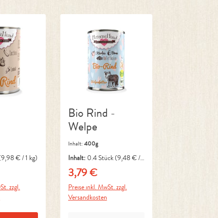
d
Bio Rind -
Welpe
Inhalt:
400g
(9,98 € / 1 kg)
Inhalt:
0.4 Stück
(9,48 € / 1
Stück)
3,79 €
reis:
Regulärer Preis:
St. zzgl.
Preise inkl. MwSt. zzgl.
n
Versandkosten