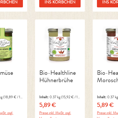
ÖRBCHEN
INS KÖRBCHEN
INS KÖ
emüse
Bio-Healthline
Bio-Heal
Hühnerbrühe
Morosc
Karotte
kg
(18,89 € / 1
Inhalt:
0.37 kg
(15,92 € / 1
Inhalt:
0.37 k
kg)
kg)
5,89 €
5,89 €
Preis:
Regulärer Preis:
Regulärer P
wSt. zzgl.
Preise inkl. MwSt. zzgl.
Preise inkl. Mw