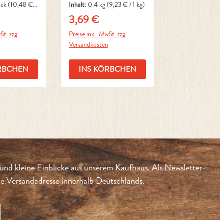
ück
(10,48 € /
Inhalt:
0.4 kg
(9,23 € / 1 kg)
3,69 €
reis:
Regulärer Preis:
St. zzgl.
Preise inkl. MwSt. zzgl.
n
Versandkosten
RBCHEN
INS KÖRBCHEN
und kleine Einblicke aus unserem Kaufhaus. Als Newsletter-
 Versandadresse innerhalb Deutschlands.