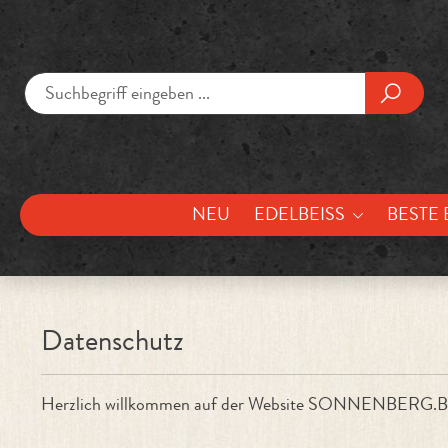
um Hauptinhalt springen
Zur Suche springen
NEU
EDELBEISS
BESTE 
Datenschutz
Herzlich willkommen auf der Website SONNENBERG.B