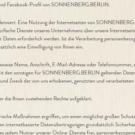
ram- und Facebook-Profil von SONNENBERG.BERLIN.
ellenwert. Eine Nutzung der Internetseiten von SONNENBERG.
ifische Dienste unseres Unternehmens über unsere Internetsei
Daten erforderlich werden. Ist die Verarbeitung personenbezoge
ätzlich eine Einwilligung von Ihnen ein.
lsweise Name, Anschrift, E-Mail-Adresse oder Telefonnummer, e
t den sonstigen für SONNENBERG.BERLIN geltenden Datensc
und Zweck der von uns erhobenen, genutzten und verarbeitete
er die Ihnen zustehenden Rechte aufgeklärt.
 Maßnahmen ergriffen, um einen möglichst großen Schutz der
internetbasierte Datenübertragungen grundsätzlich Sicherheits
es jedem Nutzer unserer Online-Dienste frei, personenbezogene