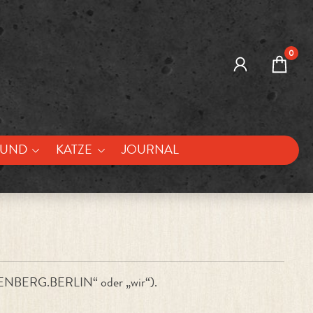
0
UND
KATZE
JOURNAL
ENBERG.BERLIN“ oder „wir“).